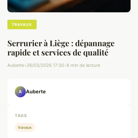
TRAVAUX
Serrurier à Liège : dépannage
rapide et services de qualité
Auberte
•
26/03/2026 17:30
•
8 min de lecture
Auberte
A
TAGS
travaux