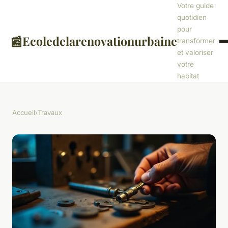
Votre guide
quotidien
pour
📰
Ecoledelarenovationurbaine
transformer
et valoriser
votre
habitat
Accueil
›
Travaux