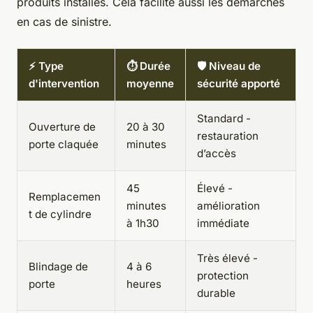
produits installés. Cela facilite aussi les démarches
en cas de sinistre.
⚡ Type
⏱️ Durée
🛡️ Niveau de
d'intervention
moyenne
sécurité apporté
Standard -
Ouverture de
20 à 30
restauration
porte claquée
minutes
d’accès
45
Élevé -
Remplacemen
minutes
amélioration
t de cylindre
à 1h30
immédiate
Très élevé -
Blindage de
4 à 6
protection
porte
heures
durable