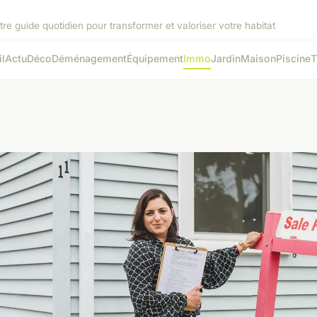
tre guide quotidien pour transformer et valoriser votre habitat
l
Actu
Déco
Déménagement
Équipement
Immo
Jardin
Maison
Piscine
T