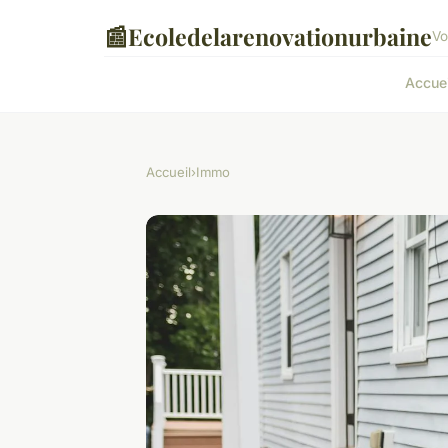
📰
Ecoledelarenovationurbaine
Vo
Accuei
Accueil
›
Immo