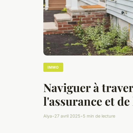
IMMO
Naviguer à trave
l'assurance et d
Alya
•
27 avril 2025
•
5 min de lecture