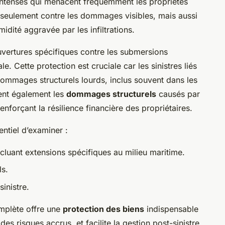
 intenses qui menacent fréquemment les propriétés
 seulement contre les dommages visibles, mais aussi
idité aggravée par les infiltrations.
vertures spécifiques contre les submersions
e. Cette protection est cruciale car les sinistres liés
ommages structurels lourds, inclus souvent dans les
ent également les
dommages structurels
causés par
forçant la résilience financière des propriétaires.
entiel d’examiner :
cluant extensions spécifiques au milieu maritime.
ls.
inistre.
mplète offre une
protection des biens
indispensable
es risques accrus, et facilite la gestion post-sinistre.