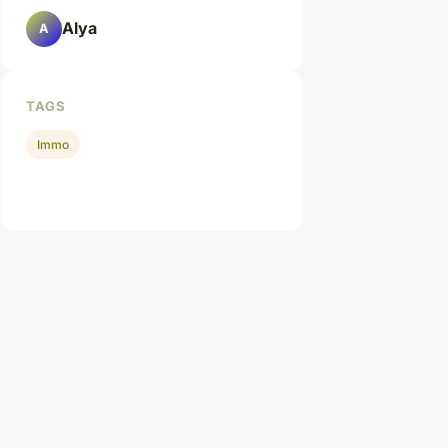
Alya
A
TAGS
Immo