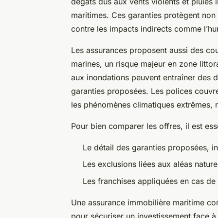
dégâts dus aux vents violents et pluies
maritimes. Ces garanties protègent non
contre les impacts indirects comme l’hum
Les assurances proposent aussi des cou
marines, un risque majeur en zone littoral
aux inondations peuvent entraîner des d
garanties proposées. Les polices couvr
les phénomènes climatiques extrêmes, ren
Pour bien comparer les offres, il est ess
Le détail des garanties proposées, in
Les exclusions liées aux aléas nature
Les franchises appliquées en cas de s
Une assurance immobilière maritime co
pour sécuriser un investissement face à d