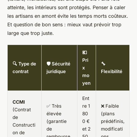
atteinte, les intérieurs sont protégés. Penser à caler
les artisans en amont évite les temps morts coûteux.
Et question de bon sens : mieux vaut prévoir trop
large que trop juste.
💶
Pri
🔍 Type de
🛡️ Sécurité
🔧
x
contrat
juridique
Flexibilité
mo
yen
Ent
CCMI
✅ Très
re 1
❌ Faible
(Contrat
élevée
80
(plans
de
(garantie
0 €
prédéfinis,
Constructi
de
et 2
modificati
on de
rembourse
50
ons