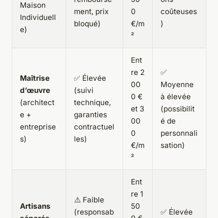
Maison
ment, prix
0
coûteuses
Individuell
bloqué)
€/m
)
e)
²
Ent
re 2
✅
Maîtrise
✅ Élevée
00
Moyenne
d’œuvre
(suivi
0 €
à élevée
(architect
technique,
et 3
(possibilit
e +
garanties
00
é de
entreprise
contractuel
0
personnali
s)
les)
€/m
sation)
²
Ent
re 1
⚠️ Faible
Artisans
50
(responsab
✅ Élevée