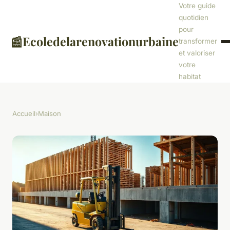
Votre guide
quotidien
pour
📰
Ecoledelarenovationurbaine
transformer
et valoriser
votre
habitat
Accueil
›
Maison