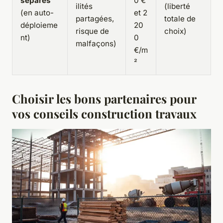
séparés
0 €
ilités
(liberté
(en auto-
et 2
partagées,
totale de
déploieme
20
risque de
choix)
nt)
0
malfaçons)
€/m
²
Choisir les bons partenaires pour
vos conseils construction travaux