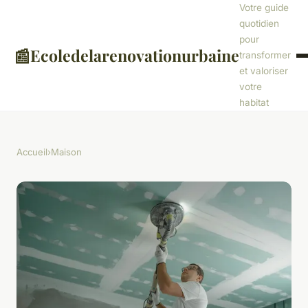
Votre guide
quotidien
pour
📰
Ecoledelarenovationurbaine
transformer
et valoriser
votre
habitat
Accueil
›
Maison