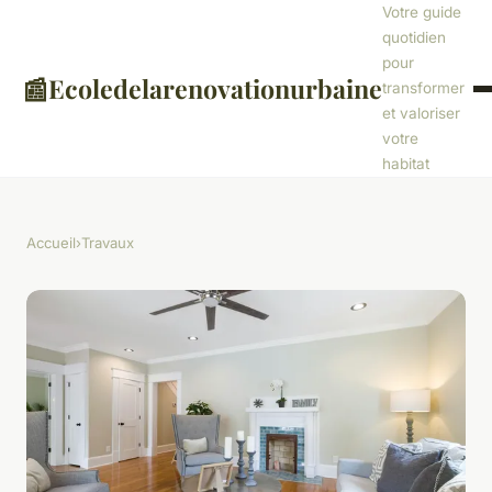
Votre guide
quotidien
pour
📰
Ecoledelarenovationurbaine
transformer
et valoriser
votre
habitat
Accueil
›
Travaux